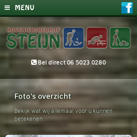
MENU
HOME
DIENSTEN
FOTO’S
Bel direct 06 5023 0280
OFFERTE
CONTACT
Foto's overzicht
Bekijk wat wij allemaal voor u kunnen
betekenen.