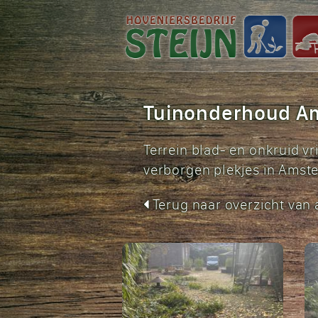
Tuinonderhoud A
Terrein blad- en onkruid v
verborgen plekjes in Ams
Terug naar overzicht van 