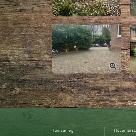
© 2
Tuinaanleg
Hoveniersbe