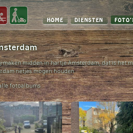
HOME
DIENSTEN
FOTO’
msterdam
rij maken midden in hartje Amsterdam, dat is het 
terdam netjes mogen houden
alle fotoalbums