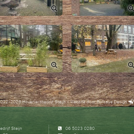
022-2026 Hoveniersbedrijf Steijn
- Website door
Bullseye Design
drijf Steijn
06 5023 0280