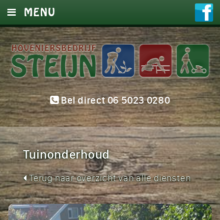
MENU
HOME
DIENSTEN
FOTO’S
Bel direct 06 5023 0280
OFFERTE
CONTACT
Tuinonderhoud
Terug naar overzicht van alle diensten