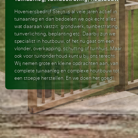
Hoveniersbedrijf Steijn is al vele jaren actief in
tuinaanleg en dan bedoelen we ook echt alles
wat daaraan vastzit: grondwerk, tuinbestrating,
tuinverlichting, beplanting etc. Daarbij zijn we
specialist in houtbouw, of het nu gaat om een
vlonder, overkapping, schutting of tuinhuis. Maar
ook voor tuinonderhoud kunt u bij ons terecht.
Wij nemen grote en kleine opdrachten aan, van
complete tuinaanleg en complexe houtbouw tot
een stoepje herstellen. En we doen het goed!