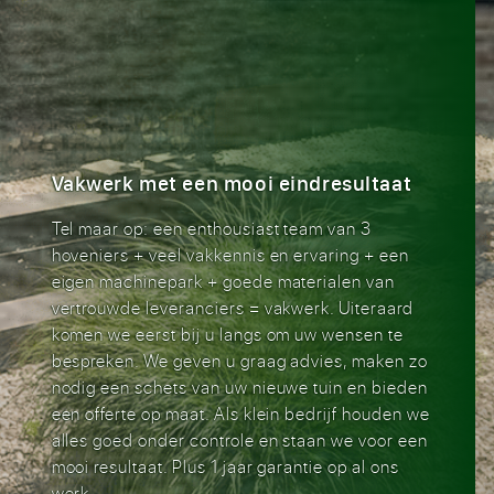
Vakwerk met een mooi eindresultaat
Tel maar op: een enthousiast team van 3
hoveniers + veel vakkennis en ervaring + een
eigen machinepark + goede materialen van
vertrouwde leveranciers = vakwerk. Uiteraard
komen we eerst bij u langs om uw wensen te
bespreken. We geven u graag advies, maken zo
nodig een schets van uw nieuwe tuin en bieden
een offerte op maat. Als klein bedrijf houden we
alles goed onder controle en staan we voor een
mooi resultaat. Plus 1 jaar garantie op al ons
werk.