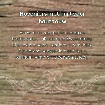
Hoveniers met hart voor
houtbouw
Wij werken voor particulieren en
bedrijven tot ± 40 km rond Zwanenburg,
bijv. in en rondom Haarlem, Heemskerk,
Purmerend, Amsterdam etc. tot in
Alkmaar, Almere, Utrecht en Leiden.