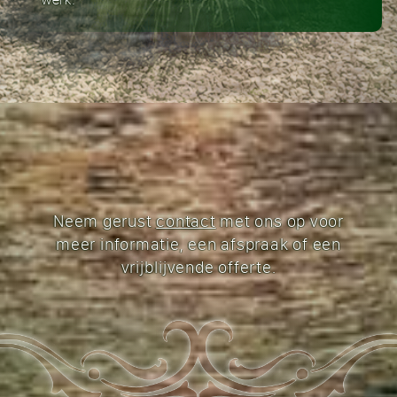
Neem gerust
contact
met ons op voor
meer informatie, een afspraak of een
vrijblijvende offerte.